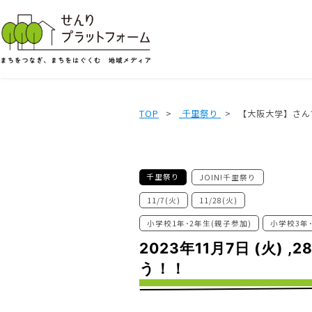
TOP
千里祭り
【大阪大学】さん
千里祭り
JOIN!千里祭り
11/7(火)
11/28(火)
小学校1年･2年生(親子参加)
小学校3年
2023年11月7日 (火
う！！