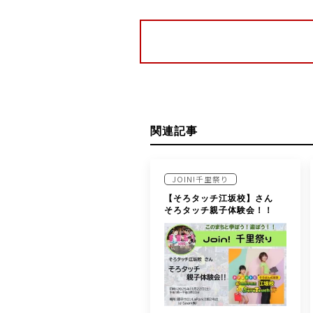
関連記事
JOIN!千里祭り
【そろタッチ江坂校】さん
そろタッチ親子体験会！！