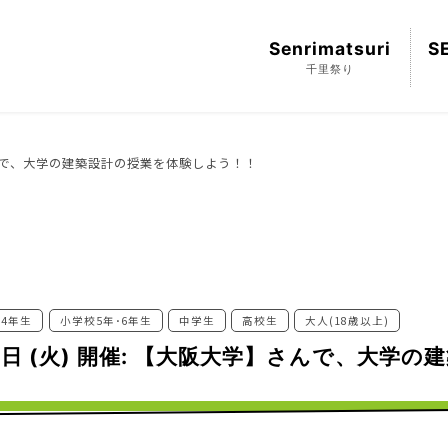
Senrimatsuri
S
千里祭り
で、大学の建築設計の授業を体験しよう！！
･4年生
小学校5年･6年生
中学生
高校生
大人(18歳以上)
) ,28日 (火) 開催: 【大阪大学】さんで、大