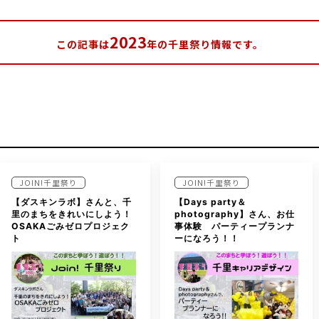
2023
この記事は
年の千里祭り情報です。
JOIN!千里祭り
JOIN!千里祭り
【ダスキンラボ】さんと、千
【Days party＆
里のまちをきれいにしよう！
photography】さん、お仕
OSAKAごみゼロプロジェク
事体験 パーティープランナ
ト
ーになろう！！