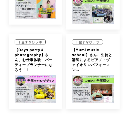
千里まなびラボ
千里まなびラボ
【Days party＆
【Yumi music
photography】さ
school】さん、生徒と
ん、お仕事体験 パー
講師によるピアノ・ヴ
ティープランナーにな
ァイオリンパフォーマ
ろう！！
ンス